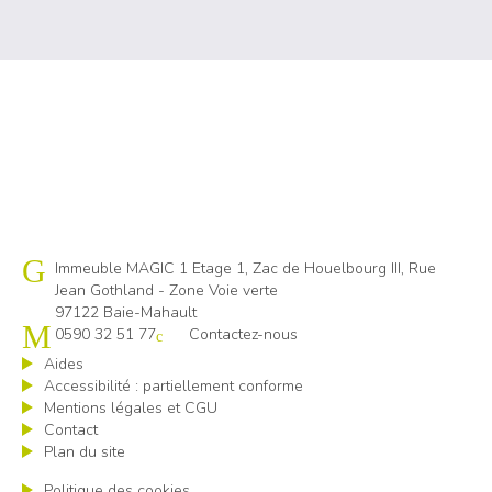
Cap emploi 971
Immeuble MAGIC 1 Etage 1, Zac de Houelbourg III, Rue
Jean Gothland - Zone Voie verte
97122 Baie-Mahault
0590 32 51 77
Contactez-nous
Aides
Accessibilité : partiellement conforme
Mentions légales et CGU
Contact
Plan du site
Politique des cookies