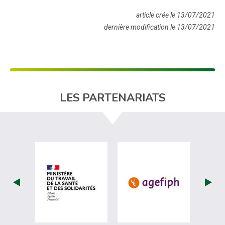
article crée le 13/07/2021
dernière modification le 13/07/2021
LES PARTENARIATS
visiter les site de Ministère du travail (
visiter les si