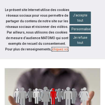
Accéder à notre page Facebook
Accéder à notre page Linkedin
Aller à la navigation
Le présent site Internet utilise des cookies
Aller au contenu
J'accepte
réseaux sociaux pour vous permettre de
tout
partager du contenu de notre site sur les
réseaux sociaux et visionner des vidéos.
Personnaliser
Par ailleurs, nous utilisons des cookies
Je refuse
de mesure d’audience MATOMO qui sont
Notre actualité
tout
exempts de recueil du consentement.
ENTREPRISES ADAPTÉES : CAP
Pour plus de renseignements,
cliquez ici
.
VERS L’ENTREPRISE INCLUSIVE