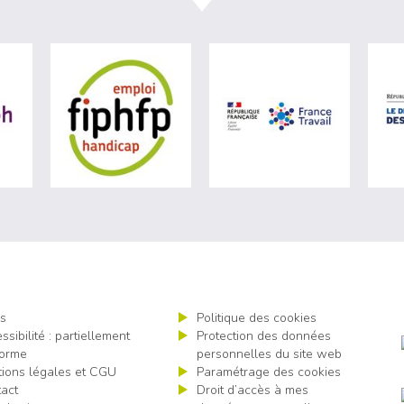
ère du travail (nouvelle fenêtre)
visiter les site de Agefiph (nouvelle fenêtre)
visiter les site de Fiphfp (nouvelle fenêt
visiter les 
s
Politique des cookies
ssibilité : partiellement
Protection des données
orme
personnelles du site web
ions légales et CGU
Paramétrage des cookies
act
Droit d’accès à mes