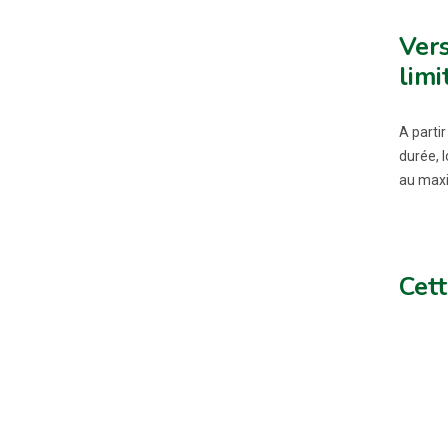
Ver
limi
A partir
durée, l
au maxi
Cett