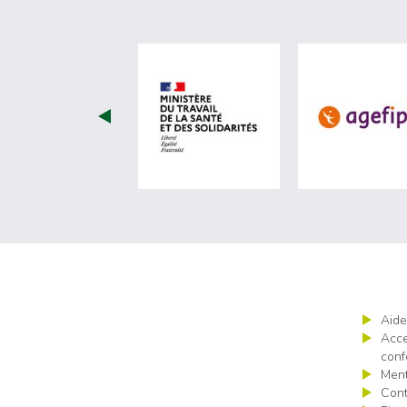
visiter les site de Minist
Aide
Acce
conf
Ment
Cont