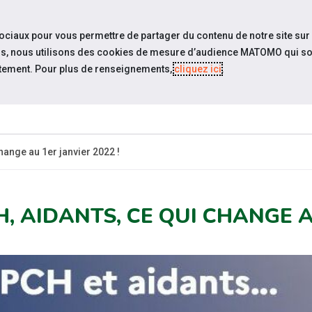
travel_explore
settings_accessibility
Sites du réseau
Acc
sociaux pour vous permettre de partager du contenu de notre site sur
eurs, nous utilisons des cookies de mesure d’audience MATOMO qui so
tement. Pour plus de renseignements,
cliquez ici
.
QUI
NOS
ESPACE
ESPACE
SOMMES-
SERVICES
CANDIDAT
EMPLOYEUR
NOUS ?
hange au 1er janvier 2022 !
H, AIDANTS, CE QUI CHANGE A