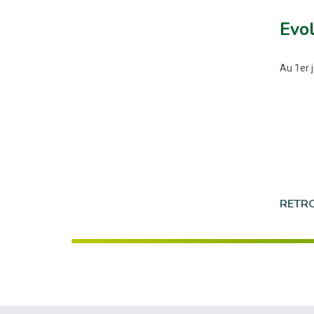
Evol
Au 1er j
RETRO