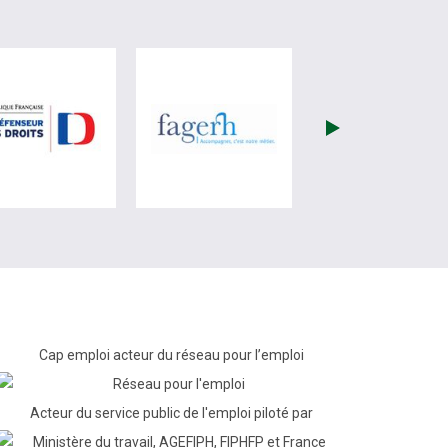
re)
site de France Travail (nouvelle fenêtre)
visiter les site de Défenseur des droits (nouvelle fenêtr
visiter les site de Fagerh (
Cap emploi acteur du réseau pour l’emploi
Acteur du service public de l'emploi piloté par