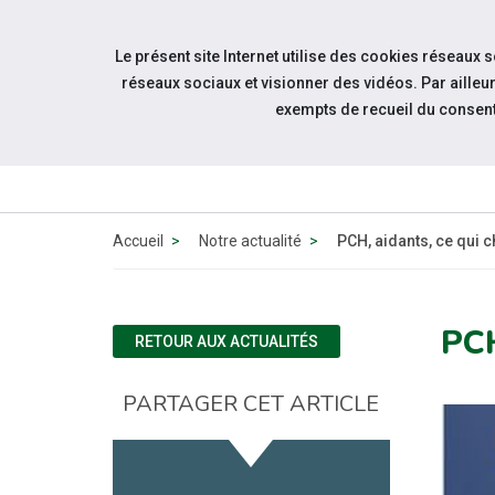
Accéder à notre page Facebook
Accéder à notre page Linkedin
Aller à la navigation
Le présent site Internet utilise des cookies réseaux 
Aller au contenu
réseaux sociaux et visionner des vidéos. Par aill
exempts de recueil du consen
ACCUEIL
Accueil
Notre actualité
PCH, aidants, ce qui c
PC
RETOUR AUX ACTUALITÉS
PARTAGER CET ARTICLE