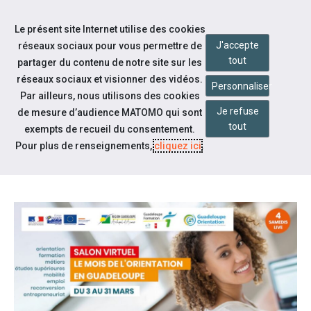
Accéder à notre page Facebook
Accéder à notre page Linkedin
Aller à la navigation
Le présent site Internet utilise des cookies
Aller au contenu
J'accepte
réseaux sociaux pour vous permettre de
tout
partager du contenu de notre site sur les
réseaux sociaux et visionner des vidéos.
Personnaliser
Par ailleurs, nous utilisons des cookies
Je refuse
de mesure d’audience MATOMO qui sont
Notre actualité
tout
exempts de recueil du consentement.
SALON VIRTUEL: LE MOIS DE
Pour plus de renseignements,
cliquez ici
.
L'ORIENTATION EN GUADELOUPE