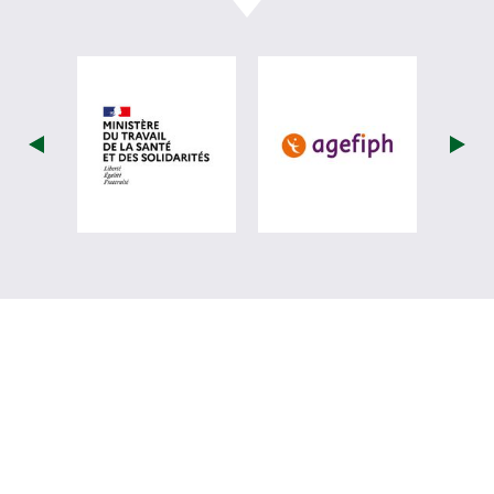
visiter les site de Ministère du travail (
visiter les si