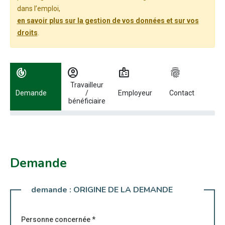
dans l’emploi,
en savoir plus sur la gestion de vos données et sur vos
droits
.
Utilisez les flèches gauche et droite pour naviguer entre les étapes.
track_changes
account_circle
badge
fingerprint
Travailleur
Demande
/
Employeur
Contact
bénéficiaire
Demande
demande :
ORIGINE DE LA DEMANDE
Personne concernée
*