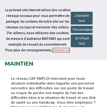
Accéder à notre page Facebook
Accéder à notre page Linkedin
Aller à la navigation
Le présent site Internet utilise des cookies
Aller au contenu
J'accepte
réseaux sociaux pour vous permettre de
tout
partager du contenu de notre site sur les
réseaux sociaux et visionner des vidéos.
Personnaliser
Par ailleurs, nous utilisons des cookies
Je refuse
de mesure d’audience MATOMO qui sont
Espace candidat
tout
exempts de recueil du consentement.
DÉPÔT D'UN NOUVEAU
Pour plus de renseignements,
cliquez ici
.
FORMULAIRE SIGNALEMENT
MAINTIEN
Le réseau CAP EMPLOI intervient pour toute
situation individuelle dans laquelle une personne
rencontre des difficultés sur son poste de travail
ou risque de perdre son emploi du fait des
difficultés liées à la situation de travail et son état
de santé ou son handicap. Vous êtes employeur ?