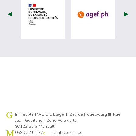
visiter les site de Ministère du travail (
visiter les si
Cap emploi 971
Immeuble MAGIC 1 Etage 1, Zac de Houelbourg III, Rue
Jean Gothland - Zone Voie verte
97122 Baie-Mahault
0590 32 51 77
Contactez-nous